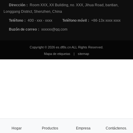
Dirección：
Room XXX, XX Building, no. XXX, Jihua Road, bantian,
Longgang District, Shenzhen, China
Teléfono：
400 - xxx - xxxx
Teléfono móvil：
+86-13x xxxx xxxx
Buzón de correo：
xxxxxx@qq.com
Copyright © 2026 es.df8s.cn ALL Rights Reserved.
Mapa de etiquetas
|
sitemap
Hogar
Productos
Empresa
Contáctenos.