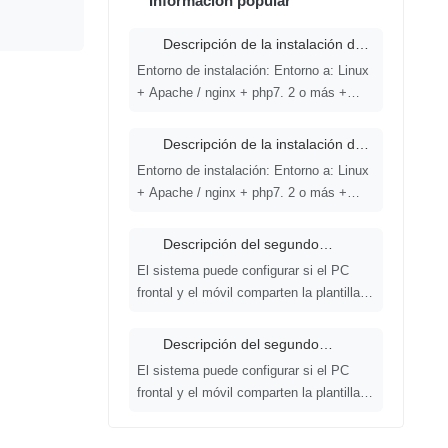
Información popular
Descripción de la instalación de
CMS multilingüe y urbano 1
Entorno de instalación: Entorno a: Linux
+ Apache / nginx + php7. 2 o más +
MySQL5. 5 o más Entorno B: iis7 +
php7. 2 o más + MySQL5. 5 o más (IIS
Descripción de la instalación de
write pseudo - static must be open)
CMS multilingüe y urbano 3
Entorno de instalación: Entorno a: Linux
+ Apache / nginx + php7. 2 o más +
MySQL5. 5 o más Entorno B: iis7 +
php7. 2 o más + MySQL5. 5 o más (IIS
Descripción del segundo
write pseudo - static must be open)
desarrollo del CMS multilingüe y
El sistema puede configurar si el PC
urbano 2
frontal y el móvil comparten la plantilla:
Background Home - > Global
Management - > System Management -
Descripción del segundo
> Language Management - > Edit the
desarrollo del CMS multilingüe y
El sistema puede configurar si el PC
urbano 4
corresponding Language
frontal y el móvil comparten la plantilla:
Background Home - > Global
Management - > System Management -